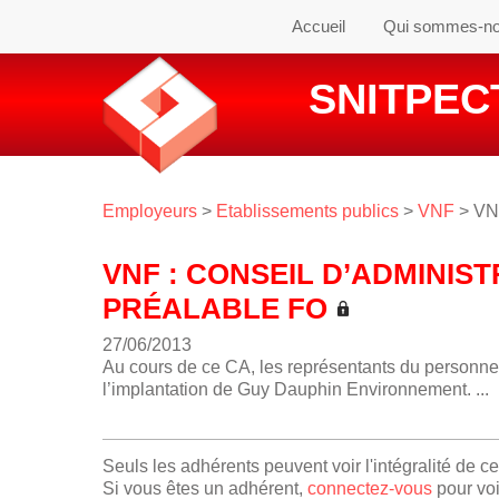
Accueil
Qui sommes-n
SNITPECT
Employeurs
>
Etablissements publics
>
VNF
> VNF
VNF : CONSEIL D’ADMINIS
PRÉALABLE FO
27/06/2013
Au cours de ce CA, les représentants du personnel o
l’implantation de Guy Dauphin Environnement. ...
Seuls les adhérents peuvent voir l'intégralité de c
Si vous êtes un adhérent,
connectez-vous
pour voi