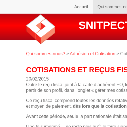
Accueil
Qui sommes-n
SNITPECT
Qui sommes-nous?
>
Adhésion et Cotisation
> Cot
COTISATIONS ET REÇUS F
20/02/2015
Outre le reçu fiscal joint à la carte d’adhérent FO,
partir de son profil, dans l’onglet « gérer mes cotis
Ce reçu fiscal comprend toutes les données relati
et moyen de paiement,
dès lors que la cotisatio
Avant cette période, seule la part nationale était sa
Une fois imprimé, il ne reste plus qu’à le faire signe