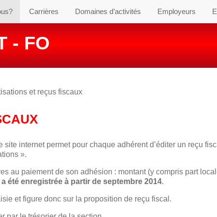
ous?
Carrières
Domaines d’activités
Employeurs
E
 - FO
isations et reçus fiscaux
ISCAUX
 le site internet permet pour chaque adhérent d’éditer un reçu fisc
ations ».
ves au paiement de son adhésion : montant (y compris part local
n a été enregistrée à partir de septembre 2014
.
isie et figure donc sur la proposition de reçu fiscal.
r par le trésorier de la section.