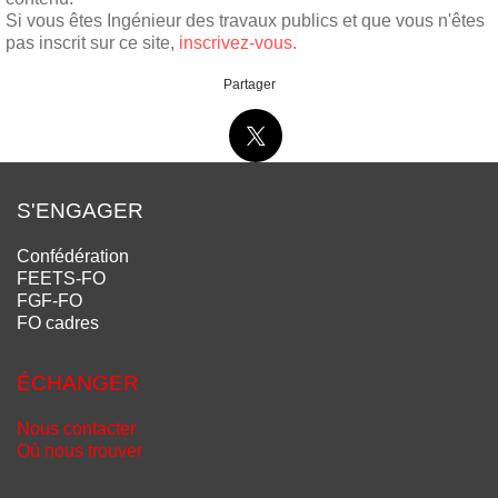
Si vous êtes Ingénieur des travaux publics et que vous n'êtes
pas inscrit sur ce site,
inscrivez-vous.
Partager
S'ENGAGER
Confédération
FEETS-FO
FGF-FO
FO cadres
ÉCHANGER
Nous contacter
Où nous trouver