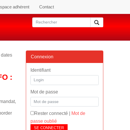
space adhérent
Contact
 dates
Connexion
Identifiant
O :
Mot de passe
 mandat,
border
Rester connecté
|
Mot de
passe oublié
SE CONNECTER