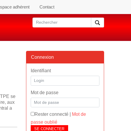
space adhérent
Contact
Connexion
Identifiant
Mot de passe
 ITPE se
ire, aux
tral a
Rester connecté
|
Mot de
passe oublié
SE CONNECTER