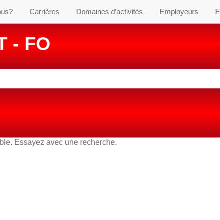
ous?
Carrières
Domaines d’activités
Employeurs
E
 - FO
able. Essayez avec une recherche.