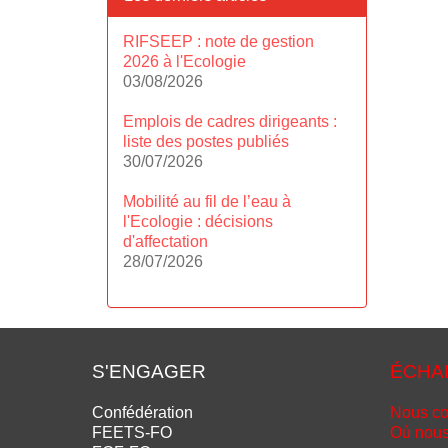
RIFSEEP : note de gestion
2026 à l'Ecologie
03/08/2026
Emplois de cadres dirigeants :
liste des postes publiés
30/07/2026
Mobilité au fil de l’eau à
l'Ecologie : décisions
d'affectation
28/07/2026
S'ENGAGER
ÉCHA
Confédération
Nous co
FEETS-FO
Où nous