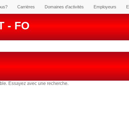
ous?
Carrières
Domaines d’activités
Employeurs
E
 - FO
able. Essayez avec une recherche.