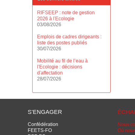
RIFSEEP : note de gestion
2026 à l'Ecologie
03/08/2026
Emplois de cadres dirigeants :
liste des postes publiés
30/07/2026
Mobilité au fil de l’eau à
l'Ecologie : décisions
d'affectation
28/07/2026
S'ENGAGER
ÉCHA
Confédération
Nous co
FEETS-FO
Où nous