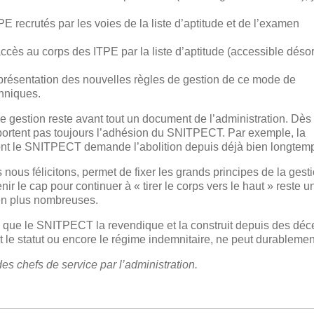
PE recrutés par les voies de la liste d’aptitude et de l’examen
l’accès au corps des ITPE par la liste d’aptitude (accessible dés
la présentation des nouvelles règles de gestion de ce mode de
chniques.
de gestion reste avant tout un document de l’administration. Dès l
mportent pas toujours l’adhésion du SNITPECT. Par exemple, la
 dont le SNITPECT demande l’abolition depuis déjà bien longtem
 nous félicitons, permet de fixer les grands principes de la gest
r le cap pour continuer à « tirer le corps vers le haut » reste u
 en plus nombreuses.
le que le SNITPECT la revendique et la construit depuis des déc
le statut ou encore le régime indemnitaire, ne peut durablement
des chefs de service par l’administration.