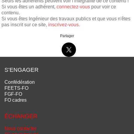
Seuls les adhérents peuvent voir l'intégralité de ce contenu !
Si vous êtes un adhérent,
connectez-vous
pour voir ce
contenu.
Si vous êtes Ingénieur des travaux publics et que vous n'êtes
pas inscrit sur ce site,
inscrivez-vous.
Partager
S'ENGAGER
Confédération
FEETS-FO
FGF-FO
FO cadres
ÉCHANGER
Nous contacter