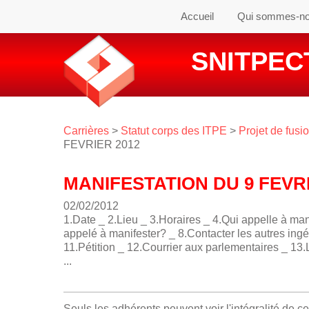
Accueil
Qui sommes-n
SNITPECT
Carrières
>
Statut corps des ITPE
>
Projet de fusi
FEVRIER 2012
MANIFESTATION DU 9 FEVRI
02/02/2012
1.Date _ 2.Lieu _ 3.Horaires _ 4.Qui appelle à man
appelé à manifester? _ 8.Contacter les autres in
11.Pétition _ 12.Courrier aux parlementaires _ 13
...
Seuls les adhérents peuvent voir l'intégralité de c