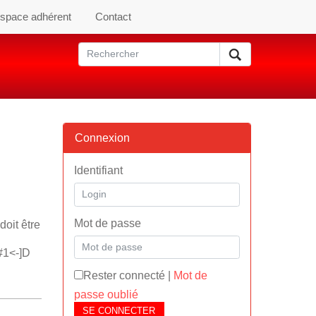
space adhérent
Contact
Connexion
Identifiant
Mot de passe
doit être
#1<-]D
Rester connecté
|
Mot de
passe oublié
SE CONNECTER