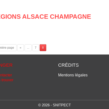
RÉGIONS ALSACE CHAMPAGNE
mière page
«
...
7
8
NGER
CRÉDITS
ntacter
Mentions légales
 trouver
© 2026 - SNITPECT