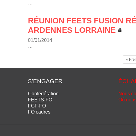
…
RÉUNION FEETS FUSION 
ARDENNES LORRAINE
01/01/2014
…
« Pre
S'ENGAGER
ÉCHA
Confédération
Nous co
FEETS-FO
Où nous
FGF-FO
FO cadres