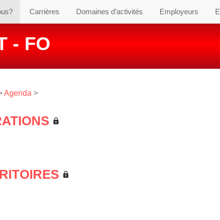
ous?
Carrières
Domaines d’activités
Employeurs
E
 - FO
>
Agenda
>
RATIONS
RRITOIRES