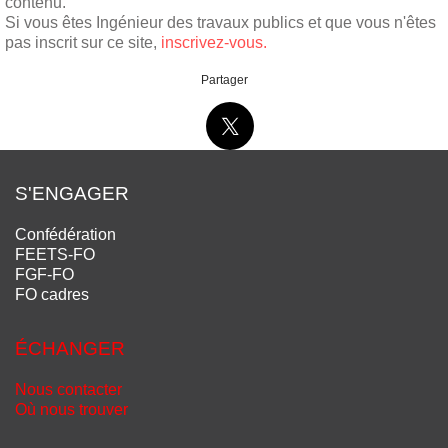
contenu.
Si vous êtes Ingénieur des travaux publics et que vous n'êtes
pas inscrit sur ce site,
inscrivez-vous.
Partager
S'ENGAGER
Confédération
FEETS-FO
FGF-FO
FO cadres
ÉCHANGER
Nous contacter
Où nous trouver