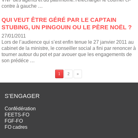
contre à gauche …
QUI VEUT ÊTRE GÉRÉ PAR LE CAPTAIN
STUBING, UN PINGOUIN OU LE PÈRE NOËL ?
27/01/2011
Lors de l’audience qui s’est enfin tenue le 27 janvier 2011 au
cabinet de la ministre, le conseiller social a fini par renoncer à
tourner autour du pot et par avouer que les engagements de
son prédéce …
1
2
»
S'ENGAGER
Confédération
FEETS-FO
FGF-FO
FO cadres