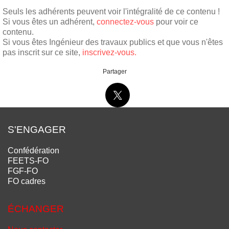
Seuls les adhérents peuvent voir l'intégralité de ce contenu !
Si vous êtes un adhérent,
connectez-vous
pour voir ce
contenu.
Si vous êtes Ingénieur des travaux publics et que vous n'êtes
pas inscrit sur ce site,
inscrivez-vous.
Partager
S'ENGAGER
Confédération
FEETS-FO
FGF-FO
FO cadres
ÉCHANGER