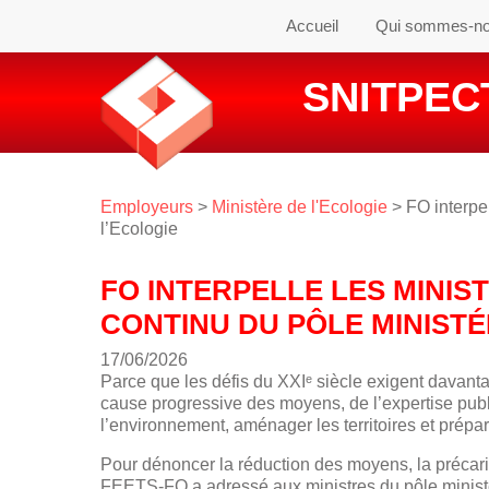
Accueil
Qui sommes-n
SNITPECT
Employeurs
>
Ministère de l'Ecologie
> FO interpel
l’Ecologie
FO INTERPELLE LES MINIS
CONTINU DU PÔLE MINISTÉ
17/06/2026
Parce que les défis du XXIᵉ siècle exigent davanta
cause progressive des moyens, de l’expertise pub
l’environnement, aménager les territoires et prépare
Pour dénoncer la réduction des moyens, la précaris
FEETS-FO a adressé aux ministres du pôle ministé