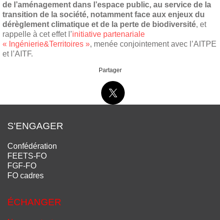
de l’aménagement dans l’espace public, au service de la
transition de la société, notamment face aux enjeux du
dérèglement climatique et de la perte de biodiversité
, et
rappelle à cet effet l’
initiative partenariale
« Ingénierie&Territoires »
, menée conjointement avec l’AITPE
et l’AITF.
Partager
S'ENGAGER
Confédération
FEETS-FO
FGF-FO
FO cadres
ÉCHANGER