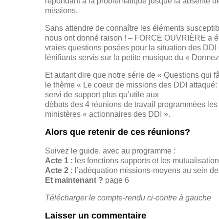
répondant à la problématique jusque là absente de
missions.
Sans attendre de connaître les éléments susceptible
nous ont donné raison ! – FORCE OUVRIÈRE a établ
vraies questions posées pour la situation des DDI et
lénifiants servis sur la petite musique du « Dorme
Et autant dire que notre série de « Questions qui 
le thème « Le coeur de missions des DDI attaqué: 
servi de support plus qu’utile aux
débats des 4 réunions de travail programmées les
ministères « actionnaires des DDI ».
Alors que retenir de ces réunions?
Suivez le guide, avec au programme :
Acte 1 :
les fonctions supports et les mutualisatio
Acte 2 :
l’adéquation missions-moyens au sein des
Et maintenant ?
page 6
Télécharger le compte-rendu ci-contre à gauche
Laisser un commentaire