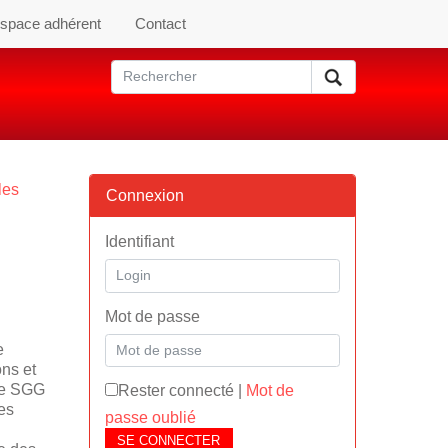
space adhérent
Contact
les
Connexion
Identifiant
Mot de passe
e
ns et
 le SGG
Rester connecté
|
Mot de
es
passe oublié
SE CONNECTER