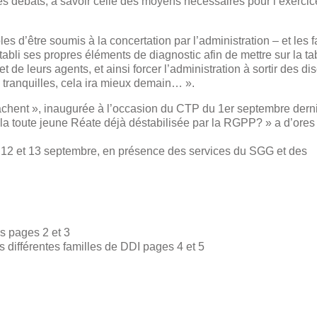
s débats, à savoir celle des moyens nécessaires pour l’exercic
s d’être soumis à la concertation par l’administration – et les f
i ses propres éléments de diagnostic afin de mettre sur la tab
 de leurs agents, et ainsi forcer l’administration à sortir des di
z tranquilles, cela ira mieux demain… ».
fâchent », inaugurée à l’occasion du CTP du 1er septembre derni
la toute jeune Réate déjà déstabilisée par la RGPP? » a d’ores 
 12 et 13 septembre, en présence des services du SGG et des
ns pages 2 et 3
 différentes familles de DDI pages 4 et 5