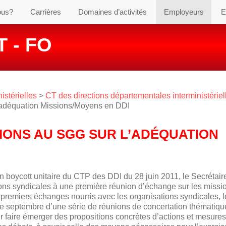
ous?
Carrières
Domaines d’activités
Employeurs
E
 - FO
istérielles
>
CT des directions départementales interministériel
’adéquation Missions/Moyens en DDI
ONS AU SGG SUR L’ADÉQUATION
 boycott unitaire du CTP des DDI du 28 juin 2011, le Secrétair
ns syndicales à une première réunion d’échange sur les missio
de premiers échanges nourris avec les organisations syndicales,
de septembre d’une série de réunions de concertation thématiqu
faire émerger des propositions concrètes d’actions et mesures