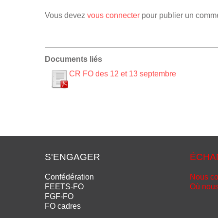
Vous devez
vous connecter
pour publier un comme
Documents liés
CR FO des 12 et 13 septembre
S'ENGAGER
ÉCHA
Confédération
Nous co
FEETS-FO
Où nous
FGF-FO
FO cadres