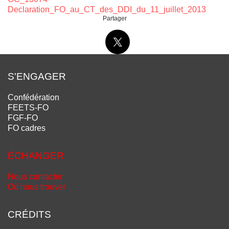
Declaration_FO_au_CT_des_DDI_du_11_juillet_2013
Partager
S'ENGAGER
Confédération
FEETS-FO
FGF-FO
FO cadres
ÉCHANGER
Nous contacter
Où nous trouver
CRÉDITS