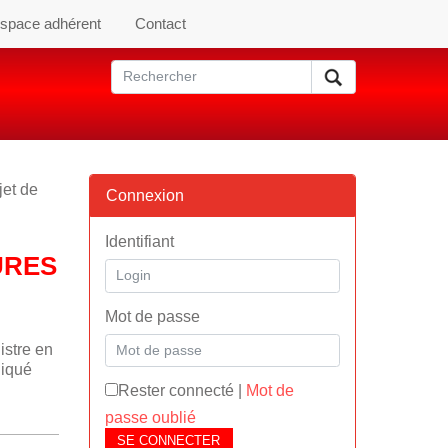
space adhérent
Contact
jet de
Connexion
Identifiant
URES
Mot de passe
istre en
niqué
Rester connecté
|
Mot de
passe oublié
SE CONNECTER