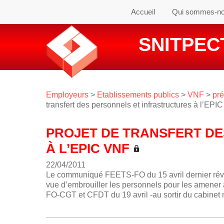
Accueil
Qui sommes-n
SNITPECT
Employeurs
>
Etablissements publics
>
VNF
>
pré
transfert des personnels et infrastructures à l’EP
PROJET DE TRANSFERT D
À L’EPIC VNF
22/04/2011
Le communiqué FEETS-FO du 15 avril dernier révéla
vue d’embrouiller les personnels pour les amener 
FO-CGT et CFDT du 19 avril -au sortir du cabinet min