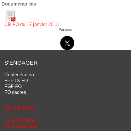
Documents liés
CR FO du 17 janvier 2013
Partager
S'ENGAGER
Confédération
FEETS-FO
FGF-FO
FO cadres
ÉCHANGER
Nous contacter
Où nous trouver