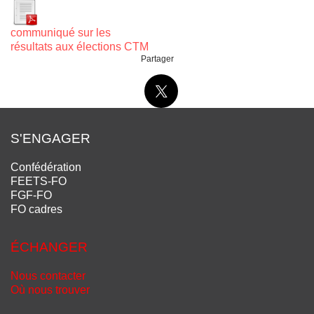
communiqué sur les
résultats aux élections CTM
Partager
S'ENGAGER
Confédération
FEETS-FO
FGF-FO
FO cadres
ÉCHANGER
Nous contacter
Où nous trouver