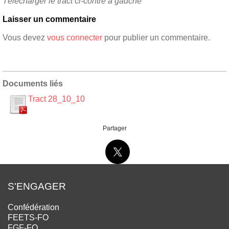
Télécharger le tract ci-contre à gauche
Laisser un commentaire
Vous devez
vous connecter
pour publier un commentaire.
Documents liés
Tract 28_10_10
Partager
S'ENGAGER
Confédération
FEETS-FO
FGF-FO