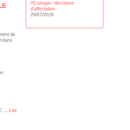
l'Ecologie : décisions
LE
d'affectation
28/07/2026
ement de
FO dans
ns
TPE …
Lire