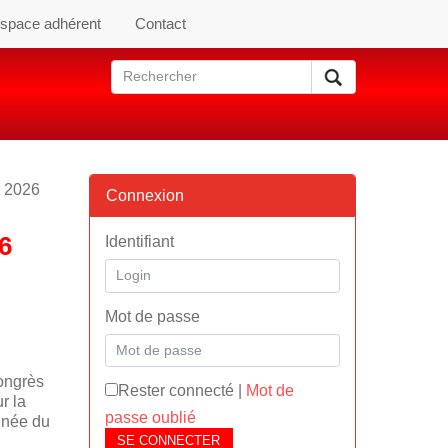
space adhérent
Contact
n 2026
Connexion
6
Identifiant
Mot de passe
Congrès
Rester connecté
|
Mot de
r la
passe oublié
nnée du
SE CONNECTER