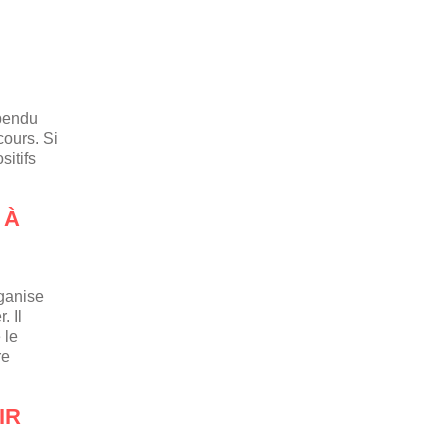
spendu
cours. Si
sitifs
 À
rganise
. Il
 le
re
IR