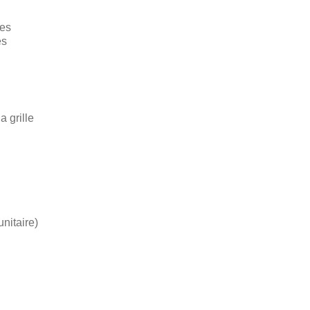
Ces
es
a grille
nitaire)