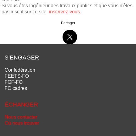
Si vous êtes Ingénieur des travaux publics et que vous n'êtes
pas inscrit sur ce site,
inscrivez-vous.
Partager
S'ENGAGER
Confédération
FEETS-FO
FGF-FO
FO cadres
ÉCHANGER
Nous contacter
Où nous trouver