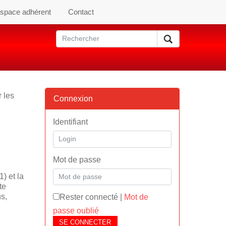
space adhérent
Contact
r les
Connexion
Identifiant
Mot de passe
) et la
te
s,
Rester connecté
|
Mot de
passe oublié
SE CONNECTER