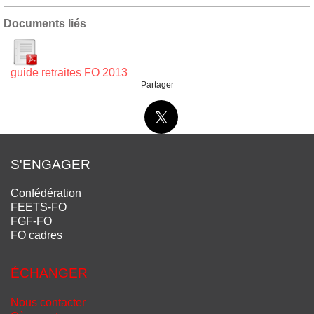
Documents liés
guide retraites FO 2013
Partager
S'ENGAGER
Confédération
FEETS-FO
FGF-FO
FO cadres
ÉCHANGER
Nous contacter