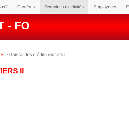
ous?
Carrières
Domaines d’activités
Employeurs
E
 - FO
res
> Baisse des crédits routiers II
ERS II