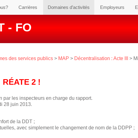
ous?
Carrières
Domaines d’activités
Employeurs
E
 - FO
es des services publics
>
MAP
>
Décentralisation : Acte III
> Mi
 RÉATE 2 !
n par les inspecteurs en charge du rapport.
i 28 juin 2013.
fort de la DDT ;
actuelles, avec simplement le changement de nom de la DDPP ;