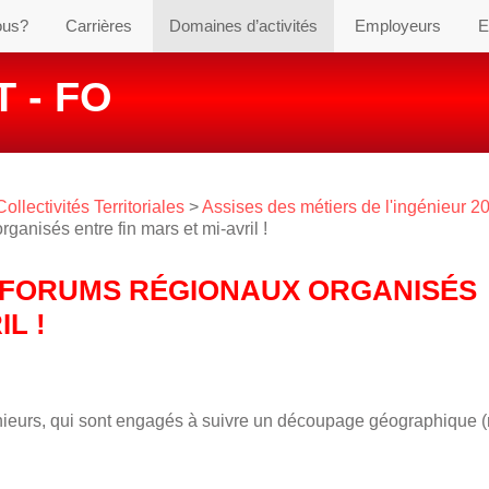
ous?
Carrières
Domaines d’activités
Employeurs
E
 - FO
ollectivités Territoriales
>
Assises des métiers de l'ingénieur 2
ganisés entre fin mars et mi-avril !
UX FORUMS RÉGIONAUX ORGANISÉS
L !
énieurs, qui sont engagés à suivre un découpage géographique 