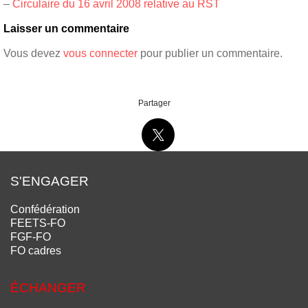
–
Circulaire du 16 avril 2008 relative au RST
Laisser un commentaire
Vous devez
vous connecter
pour publier un commentaire.
Partager
S'ENGAGER
Confédération
FEETS-FO
FGF-FO
FO cadres
ÉCHANGER