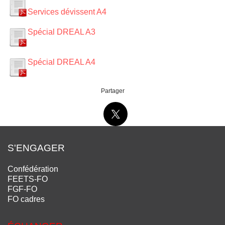
Services dévissent A4
Spécial DREAL A3
Spécial DREAL A4
Partager
S'ENGAGER
Confédération
FEETS-FO
FGF-FO
FO cadres