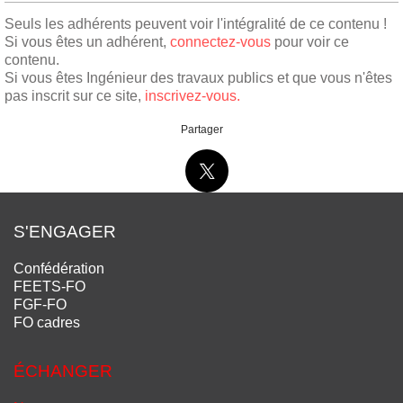
Seuls les adhérents peuvent voir l'intégralité de ce contenu !
Si vous êtes un adhérent,
connectez-vous
pour voir ce
contenu.
Si vous êtes Ingénieur des travaux publics et que vous n'êtes
pas inscrit sur ce site,
inscrivez-vous.
Partager
S'ENGAGER
Confédération
FEETS-FO
FGF-FO
FO cadres
ÉCHANGER