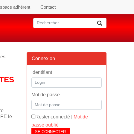
space adhérent
Contact
des
Connexion
Identifiant
STES
Mot de passe
re
TPE le
Rester connecté
|
Mot de
passe oublié
SE CONNECTER