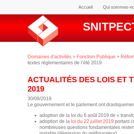
Accueil
Qui sommes-n
SNITPECT
Domaines d'activités
>
Fonction Publique
>
Réform
textes réglementaires de l’été 2019
ACTUALITÉS DES LOIS ET 
2019
30/08/2019
Le gouvernement et le parlement ont drastiquement 
adoption de la loi du 6 août 2019 de « trans
adoption de la
loi du 22 juillet 2019
portant c
nombreuses questions fondamentales restent
instable (démission du préfigurateur)