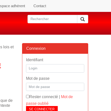
space adhérent
Contact
s lois et
Connexion
Identifiant
É
Mot de passe
Rester connecté
|
Mot de
s que de
passe oublié
ntexte
SE CONNECTER