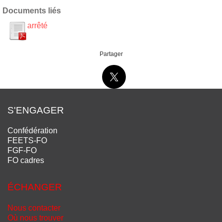
Documents liés
arrêté
Partager
S'ENGAGER
Confédération
FEETS-FO
FGF-FO
FO cadres
ÉCHANGER
Nous contacter
Où nous trouver