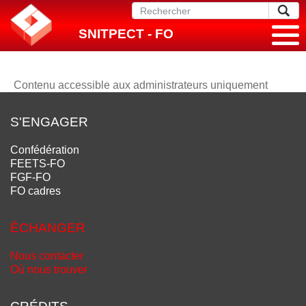
SNITPECT - FO
Contenu accessible aux administrateurs uniquement
S'ENGAGER
Confédération
FEETS-FO
FGF-FO
FO cadres
ÉCHANGER
Nous contacter
Où nous trouver