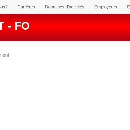
ous?
Carrières
Domaines d’activités
Employeurs
E
 - FO
ement