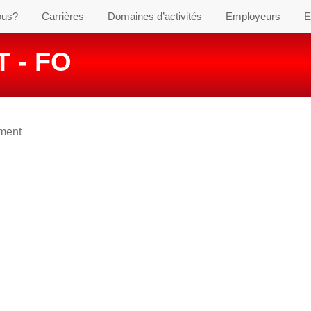
ous?
Carrières
Domaines d’activités
Employeurs
E
 - FO
ement