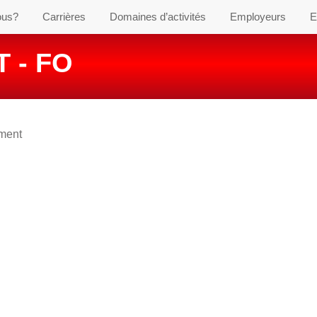
ous?
Carrières
Domaines d’activités
Employeurs
E
 - FO
ement