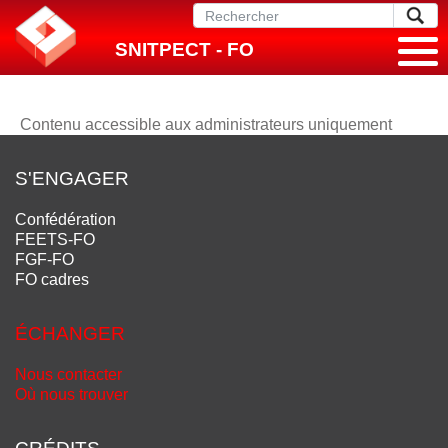
SNITPECT - FO
Contenu accessible aux administrateurs uniquement
S'ENGAGER
Confédération
FEETS-FO
FGF-FO
FO cadres
ÉCHANGER
Nous contacter
Où nous trouver