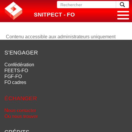
SNITPECT - FO
Contenu accessible aux administrateurs uniquement
S'ENGAGER
Confédération
FEETS-FO
FGF-FO
FO cadres
ÉCHANGER
Nous contacter
Où nous trouver