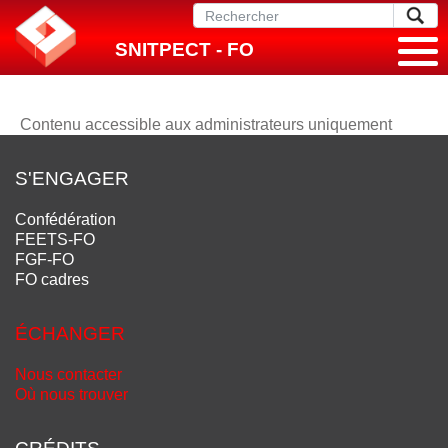
SNITPECT - FO
Contenu accessible aux administrateurs uniquement
S'ENGAGER
Confédération
FEETS-FO
FGF-FO
FO cadres
ÉCHANGER
Nous contacter
Où nous trouver