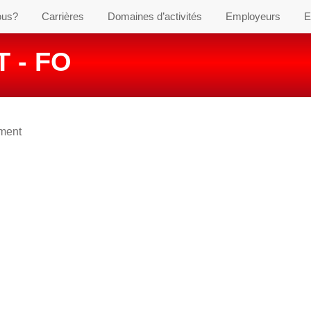
ous?
Carrières
Domaines d’activités
Employeurs
E
 - FO
ement