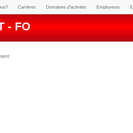
ous?
Carrières
Domaines d’activités
Employeurs
E
 - FO
ement