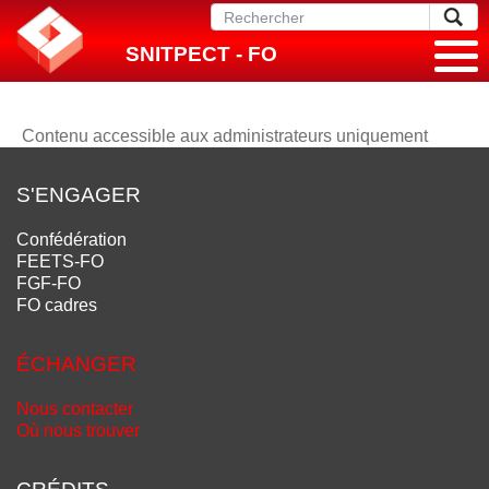
SNITPECT - FO
Contenu accessible aux administrateurs uniquement
S'ENGAGER
Confédération
FEETS-FO
FGF-FO
FO cadres
ÉCHANGER
Nous contacter
Où nous trouver