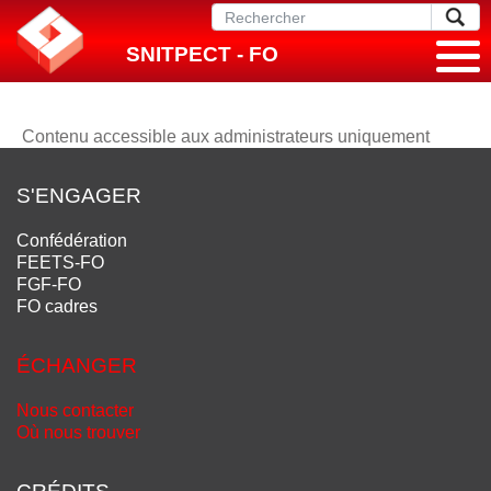
SNITPECT - FO
Contenu accessible aux administrateurs uniquement
S'ENGAGER
Confédération
FEETS-FO
FGF-FO
FO cadres
ÉCHANGER
Nous contacter
Où nous trouver