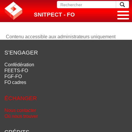
SNITPECT - FO
Contenu accessible aux administrateurs uniquement
S'ENGAGER
Confédération
FEETS-FO
FGF-FO
FO cadres
ÉCHANGER
Nous contacter
Où nous trouver