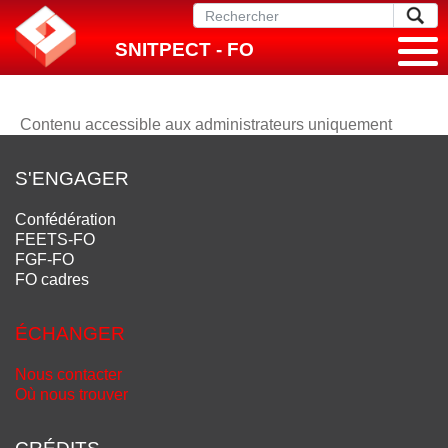
SNITPECT - FO
Contenu accessible aux administrateurs uniquement
S'ENGAGER
Confédération
FEETS-FO
FGF-FO
FO cadres
ÉCHANGER
Nous contacter
Où nous trouver