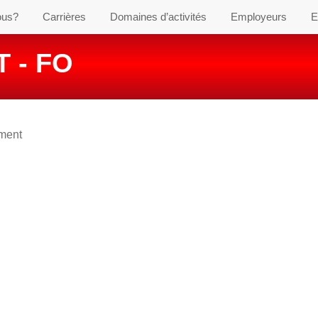
ous?
Carrières
Domaines d’activités
Employeurs
E
 - FO
ement