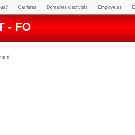
ous?
Carrières
Domaines d’activités
Employeurs
E
 - FO
ement